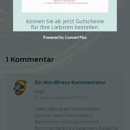
Kein Titel
8. Mai 2025
können Sie ab jetzt Gutscheine
für Ihre Liebsten bestellen.
Powered by Convert Plus
1 Kommentar
Ein WordPress-Kommentator
sagt:
19. Februar 2024 um 16:13 Uhr
Hallo, dies ist ein Kommentar.
Um mit dem Freischalten,
Bearbeiten und Löschen von
Kommentaren zu beginnen, besuche