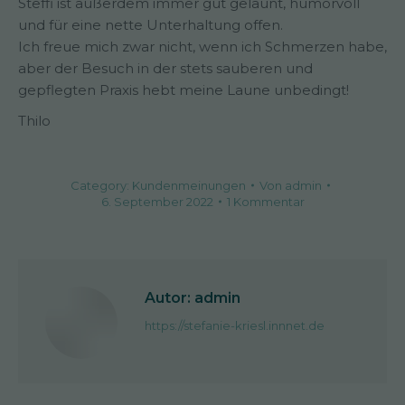
Steffi ist außerdem immer gut gelaunt, humorvoll
und für eine nette Unterhaltung offen.
Ich freue mich zwar nicht, wenn ich Schmerzen habe,
aber der Besuch in der stets sauberen und
gepflegten Praxis hebt meine Laune unbedingt!
Thilo
Category:
Kundenmeinungen
Von
admin
6. September 2022
1 Kommentar
Autor:
admin
https://stefanie-kriesl.innnet.de