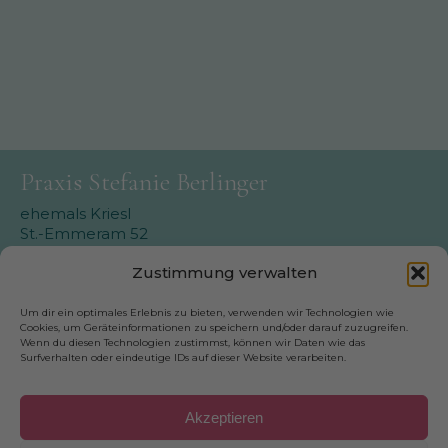
Praxis Stefanie Berlinger
ehemals Kriesl
St.-Emmeram 52
81925 München-Oberföhring
Zustimmung verwalten
Telefon: 089-92334336
E-Mail: info@stefanie-berlinger.de
Um dir ein optimales Erlebnis zu bieten, verwenden wir Technologien wie
Cookies, um Geräteinformationen zu speichern und/oder darauf zuzugreifen.
Wenn du diesen Technologien zustimmst, können wir Daten wie das
Surfverhalten oder eindeutige IDs auf dieser Website verarbeiten.
Wichtiges
Akzeptieren
Online Termin vereinbaren