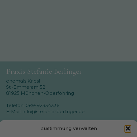
Praxis Stefanie Berlinger
ehemals Kriesl
St.-Emmeram 52
81925 München-Oberföhring
Telefon: 089-92334336
E-Mail: info@stefanie-berlinger.de
Zustimmung verwalten
Wichtiges