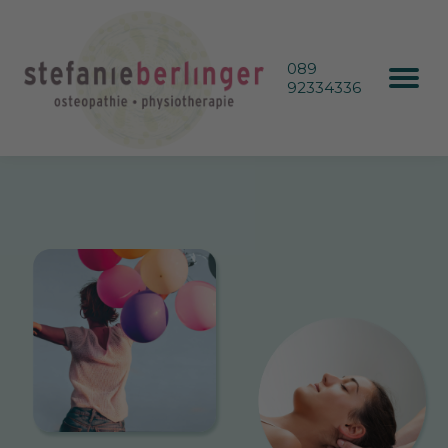
089
92334336