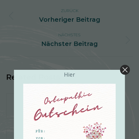
Kommentarnavigation
ZURÜCK
Vorheriger Beitrag
Vorheriger
Beitrag:
NÄCHSTES
Nächster Beitrag
Nächster
Beitrag:
Hier
Related Posts
Kein Titel
15. Februar 2026
Kein Titel