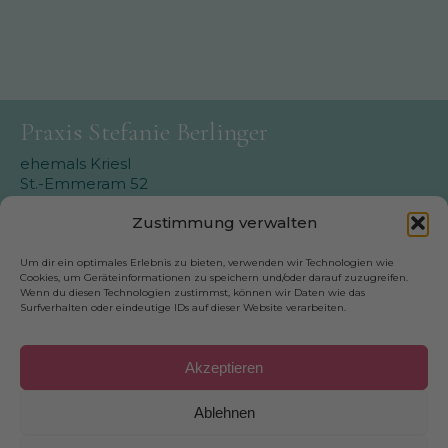
Praxis Stefanie Berlinger
ehemals Kriesl
St.-Emmeram 52
81925 München-Oberföhring
Zustimmung verwalten
Telefon: 089-92334336
E-Mail: info@stefanie-berlinger.de
Um dir ein optimales Erlebnis zu bieten, verwenden wir Technologien wie
Cookies, um Geräteinformationen zu speichern und/oder darauf zuzugreifen.
Wenn du diesen Technologien zustimmst, können wir Daten wie das
Surfverhalten oder eindeutige IDs auf dieser Website verarbeiten.
Wichtiges
Akzeptieren
Online Termin vereinbaren
Ablehnen
Telefonisch Termin vereinbaren