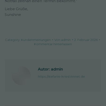
Notfall zeitnah einen Termin bekommt.”
Liebe Grüße,
Sunshine
Category:
Kundenmeinungen
Von
admin
2. Februar 2026
Kommentar hinterlassen
Autor:
admin
https://stefanie-kriesl.innnet.de