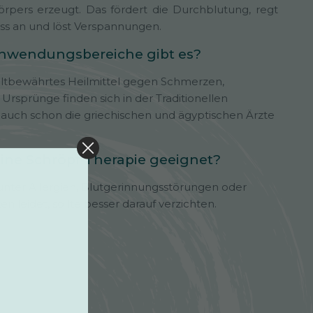
rpers erzeugt. Das fördert die Durchblutung, regt
ss an und löst Verspannungen.
nwendungsbereiche gibt es?
 altbewährtes Heilmittel gegen Schmerzen,
 Ursprünge finden sich in der Traditionellen
 auch schon die griechischen und ägyptischen Ärzte
eine Schröpf-Therapie geeignet?
r unter Allergien, Blutgerinnungsstörungen oder
 leidet, sollte besser darauf verzichten.