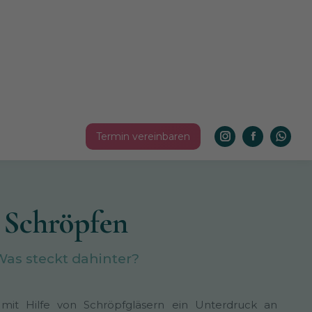
Termin vereinbaren
Instagram
Facebook
What
page
page
page
opens
opens
open
in
in
in
Schröpfen
new
new
new
window
window
wind
as steckt dahinter?
 mit Hilfe von Schröpfgläsern ein Unterdruck an