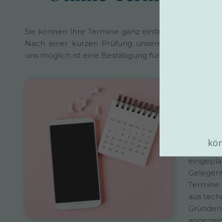
Sie können Ihre Termine ganz einfach & bequem o
Nach einer kurzen Prüfung unsererseits erhalten 
uns möglich ist eine Bestätigung für Ihren Termin.
Es lohnt
persönli
nachzuf
Für akut
wir ein T
kön
Konting
eingepla
Gelegent
Termine f
aus tech
Gründen 
angezei