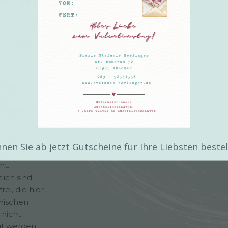
nline buchen.
Sie sobald es
 sich
ch
ragen!
e Fälle haben
ermin-
nen Sie ab jetzt Gutscheine für Ihre Liebsten bestel
ent
nt.
lich sind
rei, die hier
nischen
nicht
gt werden