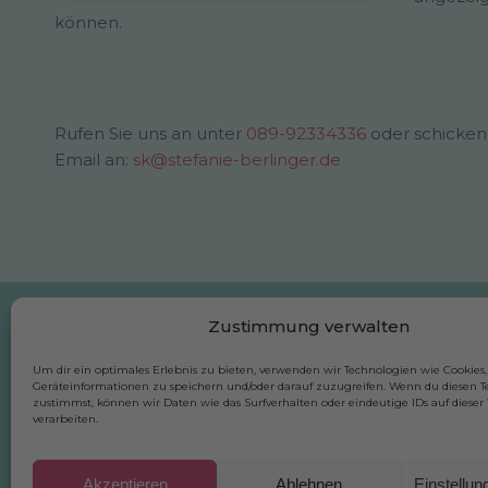
können.
Rufen Sie uns an unter
089-92334336
oder schicken 
Email an:
sk@stefanie-berlinger.de
Zustimmung verwalten
Praxis Stefanie Berlinger
Um dir ein optimales Erlebnis zu bieten, verwenden wir Technologien wie Cookies
ehemals Kriesl
Geräteinformationen zu speichern und/oder darauf zuzugreifen. Wenn du diesen 
zustimmst, können wir Daten wie das Surfverhalten oder eindeutige IDs auf dieser
St.-Emmeram 52
verarbeiten.
81925 München-Oberföhring
Telefon: 089-92334336
Akzeptieren
Ablehnen
Einstellu