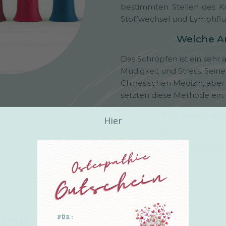
bestimmten Stellen des Kö
Stoffwechsel und Lymphflu
Welche A
Das Schröpfen ist ein sehr
Müdigkeit und Stress. Seine
Chinesischen Medizin, aber
setzten diese Methode ein.
Für wen ist 
Hier
Eigentlich für alle. Nur we
entzündlichen Hauterkranken
ung